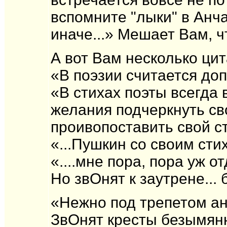
вспомните "лыки" в Анча
иначе...» Мешает Вам, ч
А вот Вам несколько цит
«В поэзии считается доп
«В стихах поэты всегда 
желания подчеркнуть св
проивопоставить свой 
«...Пушкин со своим ст
«....мне пора, пора уж о
Но звОнят к заутрене... 
«Нежно под трепетом ан
ЗвОнят кресты безымянн