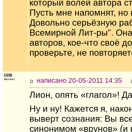
который волей автора с
Пусть мне напомнят, но
Довольно серьёзную раб
Всемирной Лит-ры". Она
авторов, кое-что своё д
проверьте, не повторяете
GDB
написано 20-05-2011 14:35
Member
Лион, опять «глагол»! Да
Ну и ну! Кажется я, нак
выверт сознания: Вы вс
синонимом «врунов» (и к