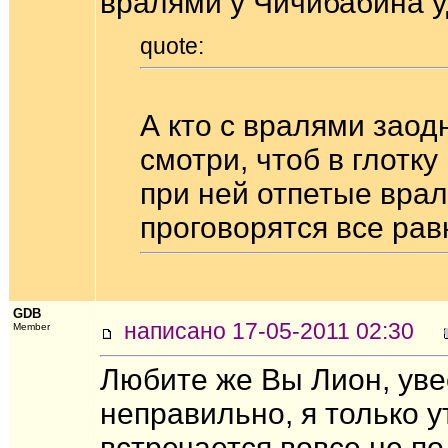
вралями у Чичибабинa уд
quote:
А кто с вралями заод
смотри, чтоб в глотку
при ней отпетые вра
проговорятся все рав
GDB
написано 17-05-2011 02:30
Member
Любите же Вы Лион, увес
неправильно, я только 
встречается вовсе не п