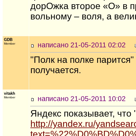
дорОжка второе «О» в пр
вольному – воля, а вели
GDB
написано 21-05-2011 02:02
Member
"Полк на полке парится" 
получается.
vitakh
написано 21-05-2011 10:02
Member
Яндекс показывает, что 
http://yandex.ru/yandsear
text=%22%D0%BD%D0