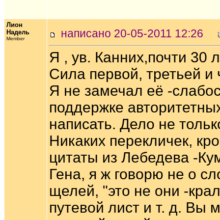
Лион
написано 20-05-2011 12:26
Надель
Member
Я , ув. Канних,почти 30
Сила первой, третьей и
Я не замечал её -слабос
поддержке авторитетных
написать. Дело не тольк
Никаких перекличек, кр
цитаты из Лебедева -Ку
Гена, я ж говорю не о сл
щелей, "это не они -кра
путевой лист и т. д. Вы