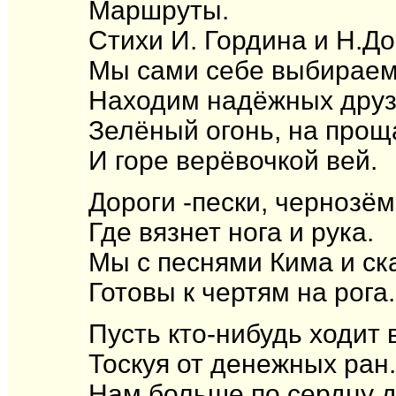
Маршруты.
Стихи И. Гордина и Н.Д
Мы сами себе выбирае
Находим надёжных друз
Зелёный огонь, на прощ
И горе верёвочкой вей.
Дороги -пески, чернозём
Где вязнет нога и рука.
Мы с песнями Кима и ск
Готовы к чертям на рога.
Пусть кто-нибудь ходит 
Тоскуя от денежных ран.
Нам больше по сердцу д