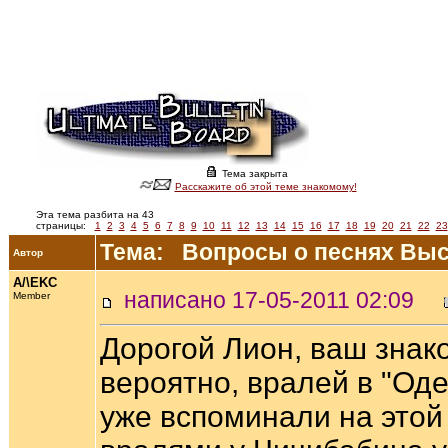
Тема закрыта
Расскажите об этой теме знакомому!
Эта тема разбита на 43
страницы:
1
2
3
4
5
6
7
8
9
10
11
12
13
14
15
16
17
18
19
20
21
22
23
Тема: Вопросы о песнях Высо
Автор
A/\EKC
написано 17-05-2011 02:09
Member
Дорогой Лион, ваш зна
вероятно, вралей в "Оде
уже вспоминали на этой 