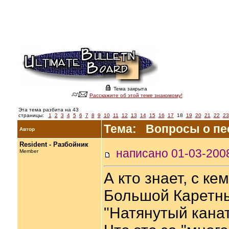
Тема закрыта
Расскажите об этой теме знакомому!
Эта тема разбита на 43
страницы:
1
2
3
4
5
6
7
8
9
10
11
12
13
14
15
16
17
18
19
20
21
22
23
Тема: Вопросы о пес
Автор
Resident - Разбойник
написано 01-03-20
Member
А кто знает, с к
Большой Каретны
"Натянутый кана