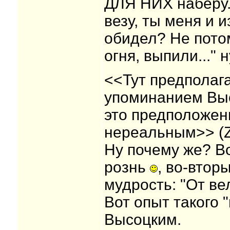
ДЛЯ НИХ наберу..
везу, ты меня и 
обидел? Не потом
огня, выпили..." 
<<Тут предполага
упоминанием Вы
это предположен
нереальным>> (Z
Ну почему же? В
рознь
, во-втор
мудрость: "От ве
Вот опыт такого 
Высоцким.