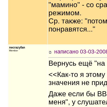
"мамино" - со с
режимом.
Ср. также: "пото
понравятся..."
necrazyfan
написано 03-03-20
Member
Вернусь ещё "на 
<<Как-то я этом
значения не прид
Даже если бы ВВ
меня", у слушат