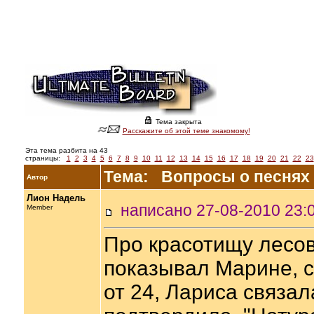
Тема закрыта
Расскажите об этой теме знакомому!
Эта тема разбита на 43
страницы:
1
2
3
4
5
6
7
8
9
10
11
12
13
14
15
16
17
18
19
20
21
22
23
Тема: Вопросы о песнях 
Автор
Лион Надель
написано 27-08-2010 2
Member
Про красотищу лесов
показывал Марине, с
от 24, Лариса связал