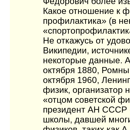
Фёдорович более из
Какое отношение к ф
профилактика» (в не
«спортопрофилактик
Не откажусь от удов
Википедии, источник
некоторые данные. 
октября 1880, Ромны
октября 1960, Ленин
физик, организатор 
«отцом советской физ
президент АН СССР 
школы, давшей мног
физиков, таких как А