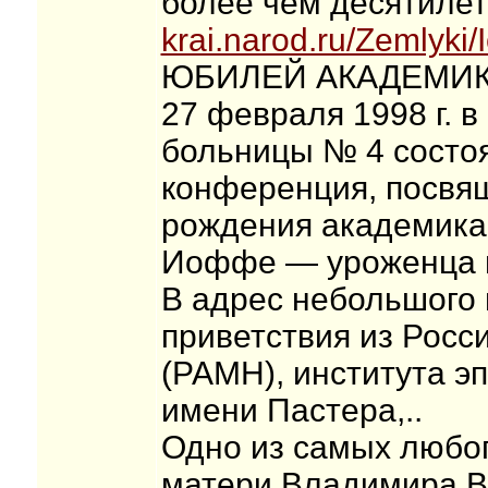
более чем десятилет
krai.narod.ru/Zemlyki/I
ЮБИЛЕЙ АКАДЕМИ
27 февраля 1998 г. в
больницы № 4 состоя
конференция, посвя
рождения академик
Иоффе — уроженца м
В адрес небольшого
приветствия из Росс
(РАМН), института э
имени Пастера,..
Одно из самых любо
матери Владимира В