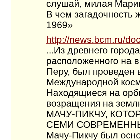
слушай, милая Марин
В чем загадочность ж
1969»
http://news.bcm.ru/do
...Из древнего город
расположенного на в
Перу, был проведен в
Международной косми
Находящиеся на орб
возращения на землю
МАЧУ-ПИКЧУ, КОТО
СЕМИ СОВРЕМЕННЫ
Мачу-Пикчу был осно