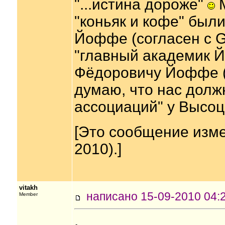
"...истина дороже"
М
"коньяк и кофе" был
Йоффе (согласен с G
"главный академик 
Фёдоровичу Йоффе (
думаю, что нас долж
ассоциаций" у Высоц
[Это сообщение изме
2010).]
vitakh
написано 15-09-2010 0
Member
.