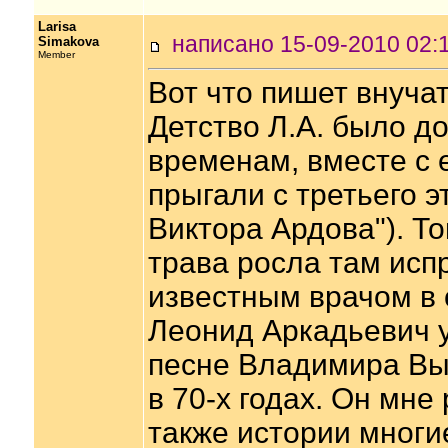
Larisa
написано 15-09-2010 0
Simakova
Member
Вот что пишет внуч
Детство Л.А. было д
временам, вместе с 
прыгали с третьего э
Виктора Ардова"). То
трава росла там исп
известным врачом в с
Леонид Аркадьевич у
песне Владимира Выс
в 70-х годах. Он мне
также истории многие