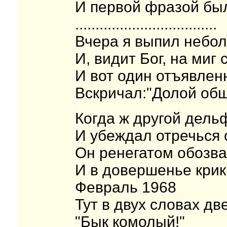
И первой фразой был
...................................
Вчера я выпил небо
И, видит Бог, на миг 
И вот один отъявле
Вскричал:"Долой обще
Когда ж другой дель
И убеждал отречься 
Он ренегатом обозва
И в довершенье крик
Февраль 1968
Тут в двух словах дв
"Бык комолый!"