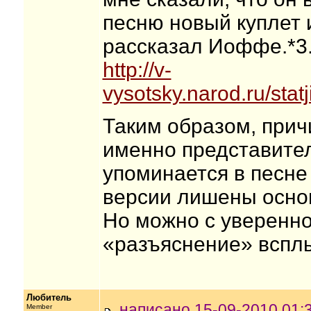
песню новый куплет и
рассказал Иоффе.*3.
http://v-
vysotsky.narod.ru/stat
Таким образом, прич
именно представит
упоминается в песне 
версии лишены осно
Но можно с уверенно
«разъяснение» всплы
Любитель
написано 15-09-2010 0
Member