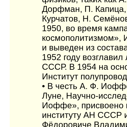
Дорфман, П. Капица, 
Курчатов, Н. Семёнов
1950, во время камп
космополитизмом», 
и выведен из состава
1952 году возглавил
СССР. В 1954 на осн
Институт полупрово
• В честь А. Ф. Иоф
Луне, Научно-исслед
Иоффе», присвоено 
институту АН СССР и
Фёдоровиче Владими