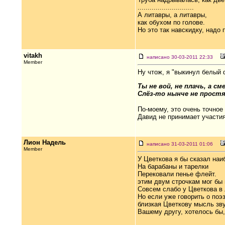
............................
А литавры, а литавры,
как обухом по голове.
Но это так навскидку, надо 
vitakh
написано 30-03-2011 22:33
Member
Ну чтож, я "выкинул белый 
Ты не вой, не плачь, а см
Слёз-то нынче не прост
По-моему, это очень точное
Давид не принимает участия
Лион Надель
написано 31-03-2011 01:06
Member
У Цветкова я бы сказал на
На барабаны и тарелки
Перековали пенье флейт.
этим двум строчкам мог бы 
Совсем слабо у Цветкова в 
Но если уже говорить о поэз
близкая Цветкову мысль зву
Вашему другу, хотелось бы,