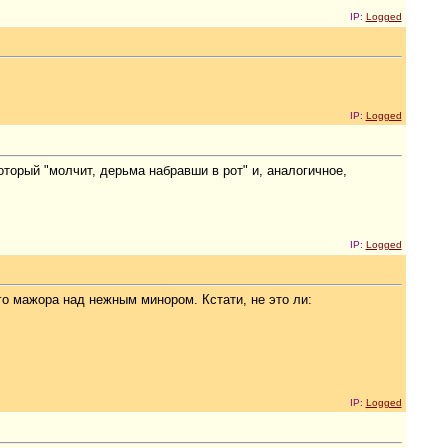
IP:
Logged
IP:
Logged
оторый "молчит, дерьма набравши в рот" и, аналогичное,
IP:
Logged
го мажора над нежным минором. Кстати, не это ли:
IP:
Logged