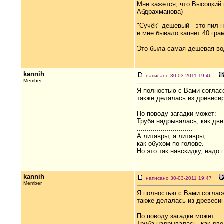
Мне кажется, что Высоцкий 
Абдрахманова)
"Сучёк" дешевый - это пил 
и мне бывало капнет 40 гра
Это была самая дешевая вод
kannih
написано 30-03-2011 19:46
Member
Я полностью с Вами согласе
также делалась из древесир
По поводу загадки может:
Труба надрывалась, как две
............................
А литавры, а литавры,
как обухом по голове.
Но это так навскидку, надо 
kannih
написано 30-03-2011 19:47
Member
Я полностью с Вами согласе
также делалась из древесин
По поводу загадки может:
Труба надрывалась, как две