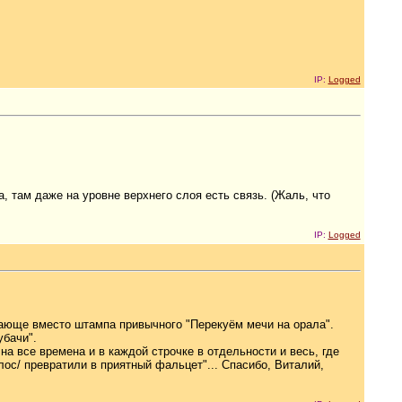
IP:
Logged
 там даже на уровне верхнего слоя есть связь. (Жаль, что
IP:
Logged
сающе вместо штампа привычного "Перекуём мечи на орала".
убачи".
 на все времена и в каждой строчке в отдельности и весь, где
ос/ превратили в приятный фальцет"... Спасибо, Виталий,