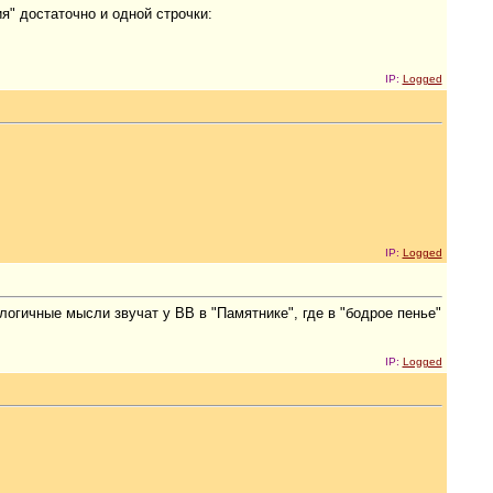
я" достаточно и одной строчки:
IP:
Logged
IP:
Logged
огичные мысли звучат у ВВ в "Памятнике", где в "бодрое пенье"
IP:
Logged