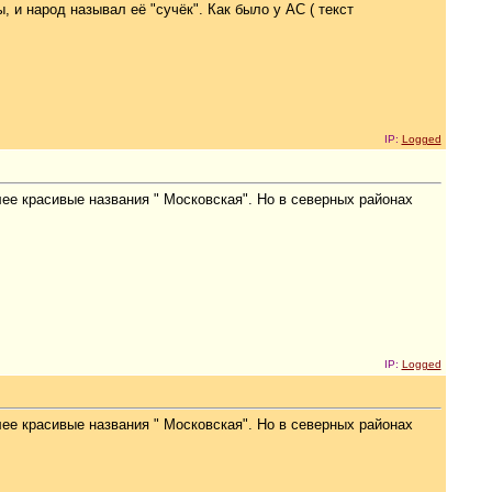
 и народ называл её "сучёк". Как было у АС ( текст
IP:
Logged
лее красивые названия " Московская". Но в северных районах
IP:
Logged
лее красивые названия " Московская". Но в северных районах