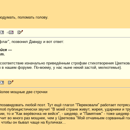
подумать, поломать голову.
флаг", позвонил Давиду и вот ответ:
ейся —
ят.
 соответствие изначально приведённым строфам стихотворения Цветкова,
 в нашем форуме. По-моему, у нас ныне некий застой, мелкотемье).
иболее мощные две строчки
позавидовать любой поэт. Тут ещё глагол "Перековали" работает потря
лоб публицистически звучит "В моей стране живут, жирея, ударники и тр
ии, то и "Как верёвочка не вейся", - шедевр, и "Памятник" - тоже шедевр
чит во много раз мощнее, чем у Цветкова "Мой отчаяньем сорванный гол
 чтобы он бывал чаще на Куличках...