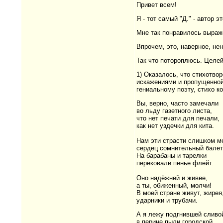
Привет всем!
Я - тот самый "Д." - автор э
Мне так понравилось выраже
Впрочем, это, наверное, не
Так что потороплюсь. Целей
1) Оказалось, что стихотво
искажениями и пропущенной 
гениальному поэту, стихо ко
Вы, верно, часто замечали
во льду газетного листа,
что нет печати для печали,
как нет уздечки для кита.
Нам эти страсти слишком ме
сердец сомнительный балет
На барабаны и тарелки
перековали пенье флейт.
Оно надёжней и живее,
а ты, обиженный, молчи!
В моей стране живут, жирея
ударники и трубачи.
А я лежу подгнившей сливо
в перине пыли городской,