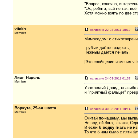
"Вопрос, конечно, интересн
"Эх, ребята, всё не так, всё 
Хотя можно взять по две стр
vitakh
написано 22-03-2011 18:19
Member
Мимоходом: с стихотворени
Грубым даётся радость,
Нежным даётся печаль.
[Это сообщение изменил vita
Лион Надель
написано 24-03-2011 01:37
Member
Уважаемый Давид, спасибо з
и "приятный фальцет" превр
Воркута, 29-ая шахта
написано 30-03-2011 18:14
Member
Считай по-нашему, мы выпил
Не вру, ей-бога,- скажи, Сер
И если б водку гнать не из
То что б нам было с пяти бу