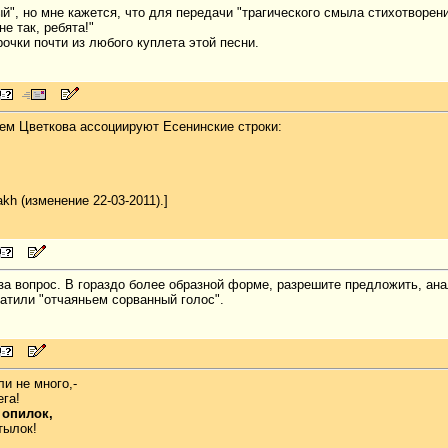
ый", но мне кажется, что для передачи "трагического смыла стихотворени
не так, ребята!"
очки почти из любого куплета этой песни.
ем Цветкова ассоциируют Есенинские строки:
kh (изменение 22-03-2011).]
а вопрос. В гораздо более образной форме, разрешите предложить, анал
атили "отчаяньем сорванный голос".
и не много,-
ега!
 опилок,
тылок!