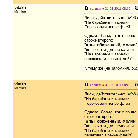
vitakh
написано 31-03-2011 08:06
Member
Лион, действительно: "
Мой 
"На барабаны и тарелки
Перековали пенье флейт".
Однако, Давид, как я понял
строке второго:
"
а ты, обиженный, молчи
"
"нет печати для печали" и:
"На барабаны и тарелки
перековали пенье флейт".
К тому же (не запомнил, обс
vitakh
написано 31-03-2011 08:08
Member
Лион, действительно: "
Мой 
"На барабаны и тарелки
Перековали пенье флейт".
Однако, Давид, как я понял
строке второго:
"
а ты, обиженный, молчи
"
"нет печати для печали" и:
"На барабаны и тарелки
перековали пенье флейт".