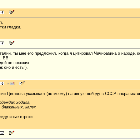
л,
тки гладки.
талий, ты мне его предложил, когда я цитировал Чичибабина о народе, к
, ВВ:
дей не похожих,
к оно и есть").
ении Цветкова указывает (по-моему) на явную победу в СССР нахраписто
одеждах ходила,
 блаженных, калек.
виду иные строки.