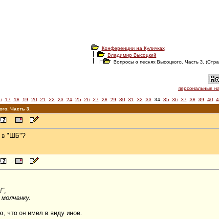
Конференции на Куличках
Владимир Высоцкий
Вопросы о песнях Высоцкого. Часть 3. (Стра
персональные н
6
17
18
19
20
21
22
23
24
25
26
27
28
29
30
31
32
33
34
35
36
37
38
39
40
4
го. Часть 3.
 в "ШБ"?
",
молчанку.
, что он имел в виду иное.