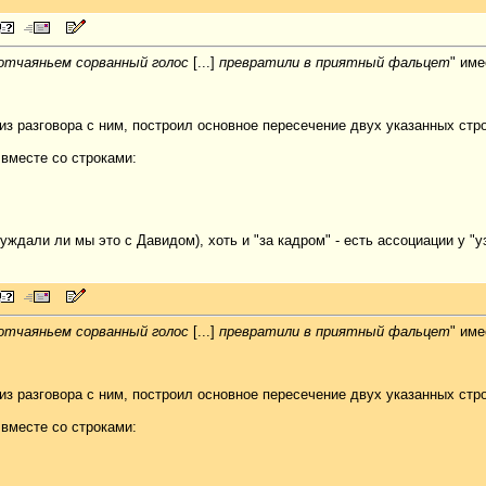
отчаяньем сорванный голос
[...]
превратили в приятный фальцет
" име
 из разговора с ним, построил основное пересечение двух указанных ст
 вместе со строками:
уждали ли мы это с Давидом), хоть и "за кадром" - есть ассоциации у "уз
отчаяньем сорванный голос
[...]
превратили в приятный фальцет
" име
 из разговора с ним, построил основное пересечение двух указанных ст
 вместе со строками: