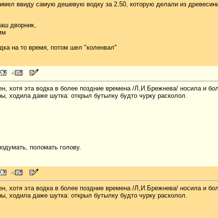
имел ввиду самую дешевую водку за 2.50, которую делали из древесины,
наш дворник,
мм
кa на то время, потом шел "коленвал"
н, хотя эта водка в более поздние времена /Л,И.Брежнева/ носила и бо
ы, ходила даже шутка: открыл бутылку будто чурку расколол.
подумать, поломать голову.
н, хотя эта водка в более поздние времена /Л,И.Брежнева/ носила и бо
ы, ходила даже шутка: открыл бутылку будто чурку расколол.