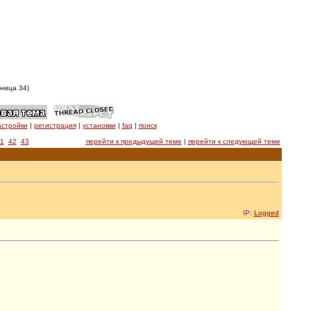
ница 34)
астройки
|
регистрация
|
установки
|
faq
|
поиск
1
42
43
перейти к предыдущей теме
|
перейти к следующей теме
IP:
Logged