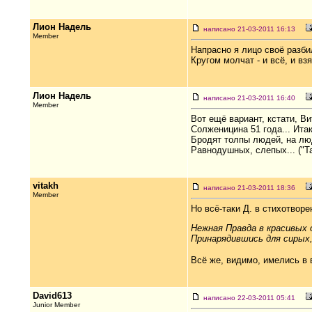
Лион Надель
написано 21-03-2011 16:13
Member
Напрасно я лицо своё разби
Кругом молчат - и всё, и взя
Лион Надель
написано 21-03-2011 16:40
Member
Вот ещё вариант, кстати, Ви
Солженицина 51 года... Итак
Бродят толпы людей, на лю
Равнодушных, слепых... ("Та
vitakh
написано 21-03-2011 18:36
Member
Но всё-таки Д. в стихотвор
Нежная Правда в красивых 
Принарядившись для сирых,
Всё же, видимо, имелись в 
David613
написано 22-03-2011 05:41
Junior Member