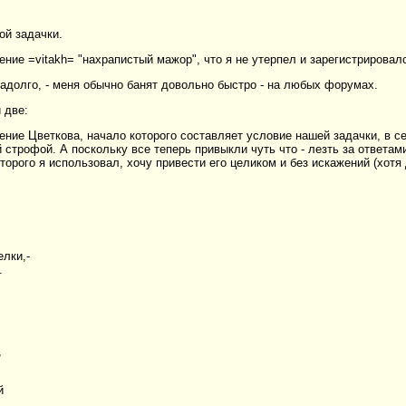
той задачки.
ние =vitakh= "нахрапистый мажор", что я не утерпел и зарегистрировалс
надолго, - меня обычно банят довольно быстро - на любых форумах.
 две:
рение Цветкова, начало которого составляет условие нашей задачки, в 
строфой. А поскольку все теперь привыкли чуть что - лезть за ответам
торого я использовал, хочу привести его целиком и без искажений (хотя
лки,-
.
,
й