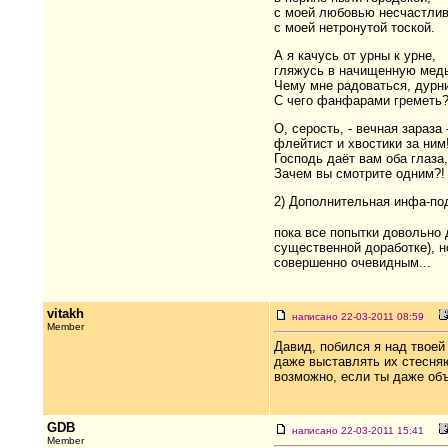
с моей любовью несчастлив
с моей нетронутой тоской.
А я качусь от урны к урне,
гляжусь в начищенную медь
Чему мне радоваться, дурн
С чего фанфарами греметь
О, серость, - вечная зараза 
флейтист и хвостики за ним
Господь даёт вам оба глаза,
Зачем вы смотрите одним?!
2) Дополнительная инфа-под
пока все попытки довольно 
существенной доработке), но
совершенно очевидным...
vitakh
написано 22-03-2011 08:59
Member
Давид, побился я над твоей
даже выставлять их стесняю
возможно, если ты даже объ
GDB
написано 22-03-2011 15:41
Member