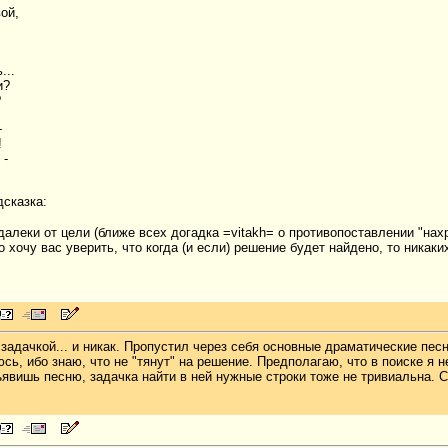
ой,
...
и?
?
-
!
 -
сказка:
далеки от цели (ближе всех догадка =vitakh= о противопоставлении "нахр
 хочу вас уверить, что когда (и если) решение будет найдено, то никаки
 задачкой... и никак. Пропустил через себя основные драматические пес
сь, ибо знаю, что не "тянут" на решение. Предполагаю, что в поиске я 
явишь песню, задачка найти в ней нужные строки тоже не тривиальна. Се