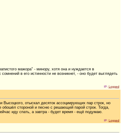
апистого мажора" - минору, хотя она и нуждается в
х сомнений в его истинности не возникнет, - оно будет выглядеть
IP:
Logged
ни Высоцкого, отыскал десяток ассоциирующих пар строк, но
не обошёл стороной и песню с решающей парой строк. Тогда,
йчас иду спать, а завтра - будет время - ещё подумаю.
IP:
Logged