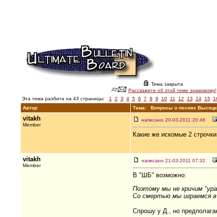
Тема закрыта
Расскажите об этой теме знакомому!
Эта тема разбита на 43 страницы:
1
2
3
4
5
6
7
8
9
10
11
12
13
14
15
1
Автор
Тема: Вопросы о песнях Высоцко
vitakh
написано 20-03-2011 20:46
Member
Какие же искомые 2 строчки
vitakh
написано 21-03-2011 07:32
Member
В "ШБ" возможно:
Поэтому мы не кричим "ура!
Со смертью мы играемся в 
Спрошу у Д., но предполагаю