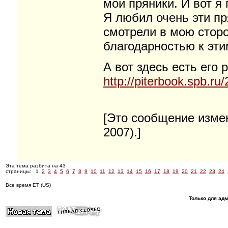
мои пряники. И вот я 
Я любил очень эти пр
смотрели в мою сторо
благодарностью к эт
А вот здесь есть его 
http://piterbook.spb.ru
[Это сообщение изме
2007).]
Эта тема разбита на 43
страницы:
1
2
3
4
5
6
7
8
9
10
11
12
13
14
15
16
17
18
19
20
21
22
23
24
Все время ET (US)
Только для ад