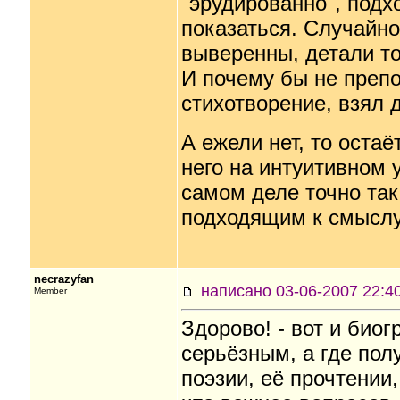
"эрудированно", подх
показаться. Случайно
выверенны, детали то
И почему бы не препо
стихотворение, взял 
А ежели нет, то остаё
него на интуитивном 
самом деле точно так
подходящим к смыслу 
necrazyfan
написано 03-06-2007 22
Member
Здорово! - вот и би
серьёзным, а где пол
поэзии, её прочтении,