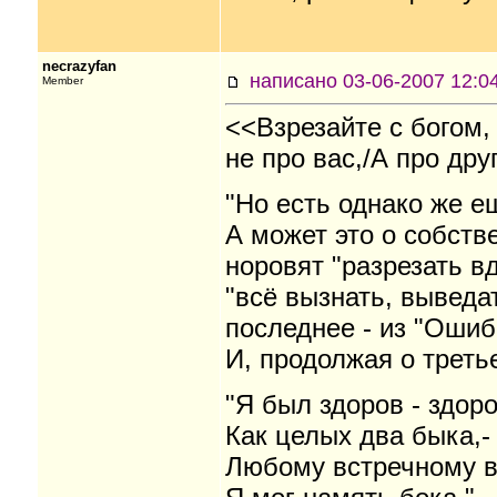
necrazyfan
написано 03-06-2007 12
Member
<<Взрезайте с богом,
не про вас,/А про дру
"Но есть однако же е
А может это о собств
норовят "разрезать вд
"всё вызнать, выведат
последнее - из "Ошиб
И, продолжая о треть
"Я был здоров - здоро
Как целых два быка,-
Любому встречному в