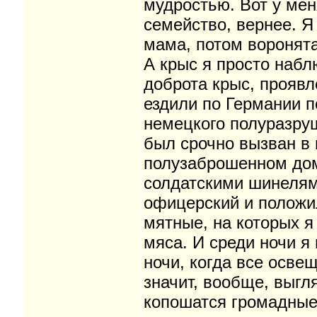
мудростью. Вот у мен
семейство, вернее. Я
мама, потом воронят
А крыс я просто набл
доброта крыс, проявл
ездили по Германии п
немецкого полуразруш
был срочно вызван в 
полузаброшенном дом
солдатскими шинелями
офицерский и положил
мятные, на которых я 
мяса. И среди ночи я
ночи, когда все осве
значит, вообще, выгл
копошатся громадные 