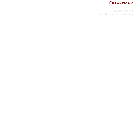
Свяжитесь 
Powered by: Ult
© Infopop Corporation (