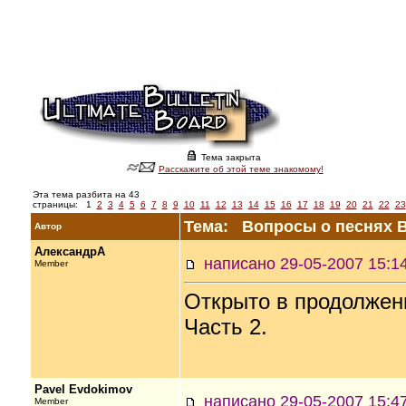
Тема закрыта
Расскажите об этой теме знакомому!
Эта тема разбита на 43
страницы:
1
2
3
4
5
6
7
8
9
10
11
12
13
14
15
16
17
18
19
20
21
22
23
Тема: Вопросы о песнях В
Автор
АлександрА
написано 29-05-2007 15
Member
Открыто в продолжен
Часть 2.
Pavel Evdokimov
написано 29-05-2007 15
Member