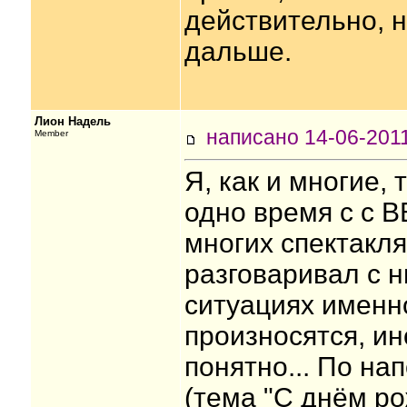
действительно, 
дальше.
Лион Надель
написано 14-06-20
Member
Я, как и многие,
одно время с с В
многих спектакля
разговаривал с н
ситуациях именно
произносятся, ино
понятно... По н
(тема "С днём р