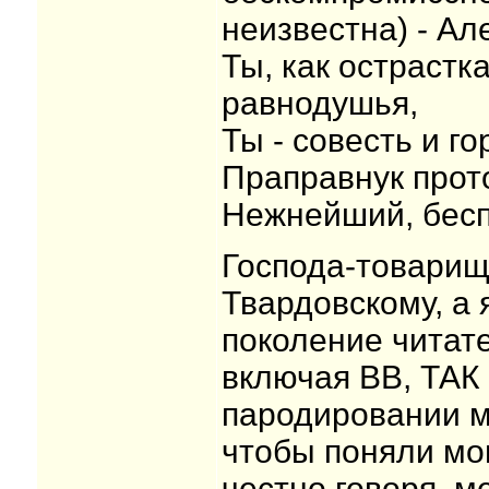
неизвестна) - Ал
Ты, как острастк
равнодушья,
Ты - совесть и г
Праправнук прот
Нежнейший, бесп
Господа-товарищ
Твардовскому, а 
поколение читате
включая ВВ, ТАК от
пародировании мо
чтобы поняли мо
честно говоря, м