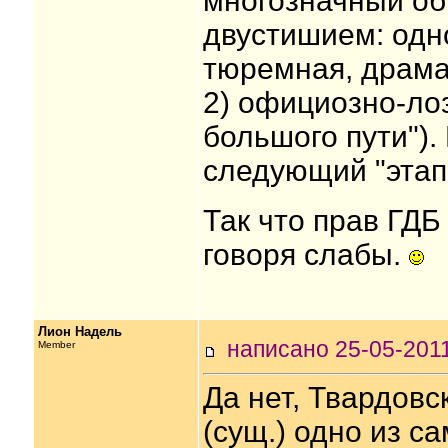
многозначный об
двустишием: одн
тюремная, драма
2) официозно-лоз
большого пути"). 
следующий "эта
Так что прав ГДБ 
говоря слабы.
Лион Надель
написано 25-05-20
Member
Да нет, Твардовс
(сущ.) одно из с