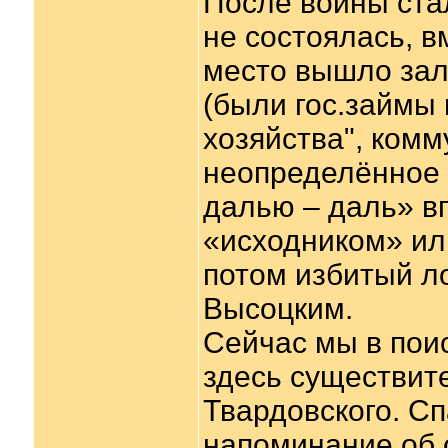
После войны ста
не состоялась, в
место вышло зал
(были гос.займы
хозяйства", ком
неопределённое 
далью – даль» в
«исходником» ил
потом избитый л
Высоцким.
Сейчас мы в поис
здесь существи
Твардовского. С
напоминание об 