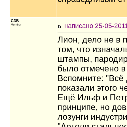
GDB
написано 25-05-20
Member
Лион, дело не в 
том, что изнача
штампы, пародир
было отмечено в 
Вспомните: "Всё 
показали этого ч
Ещё Ильф и Петр
принципе, но до
лозунги индустри
"Артели стальное