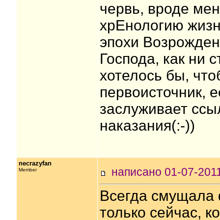
червь, вроде мен
хрЕнологию жизни
эпохи Возрождени
Господа, как ни 
хотелось бы, чт
первоисточник, е
заслуживает ссыл
наказания(:-))
necrazyfan
написано 01-07-20
Member
Всегда смущала ф
только сейчас, ко