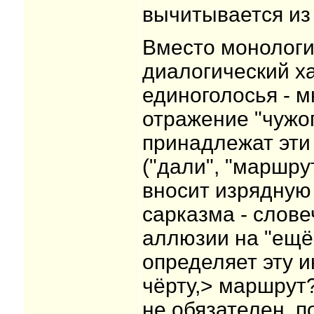
вычитывается из
Вместо монологи
диалогический х
единоголосья - м
отражение "чужог
принадлежат эти
("дали", "маршрут
вносит изрядную
сарказма - слове
аллюзии на "ещё 
определяет эту и
чёрту,> маршрут?
не обязателен, п