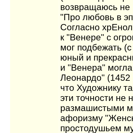
возвращаюсь не п
"Про любовь в э
Согласно хрЕнол
к "Венере" с огр
мог подбежать (
юный и прекрасн
и "Венера" могла
Леонардо" (1452 
что Художнику та
эти точности не 
размашистыми ма
афоризму "Женск
простодушьем му