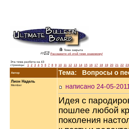
Тема закрыта
Расскажите об этой теме знакомому!
Эта тема разбита на 43
страницы:
1
2
3
4
5
6
7
8
9
10
11
12
13
14
15
16
17
18
19
20
21
22
23
Тема: Вопросы о пес
Автор
Лион Надель
написано 24-05-20
Member
Идея с пародиро
пошлее любой кри
поколения насто