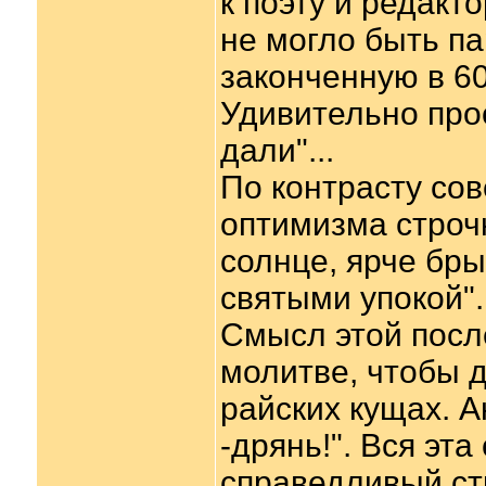
к поэту и редакт
не могло быть па
законченную в 60-
Удивительно прос
дали"...
По контрасту со
оптимизма строч
солнце, ярче бр
святыми упокой".
Смысл этой посл
молитве, чтобы 
райских кущах. А
-дрянь!". Вся эт
справедливый стр