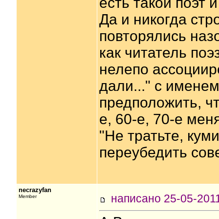
есть такой поэт и
Да и никогда стр
повторялись назо
как читатель поэ
нелепо ассоцииро
дали..." с имене
предположить, чт
е, 60-е, 70-е мен
"Не тратьте, куми
переубедить сов
necrazyfan
написано 25-05-20
Member