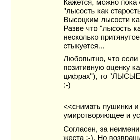
Кажется, можно пока с
"лысость как старост
Высоцким лысости ка
Разве что "лысость к
несколько притянутое
стыкуется...
Любопытно, что если 
позитивную оценку ка
цифрах"), то "ЛЫСЫЕ 
:-)
<<снимать пушинки и 
умиротворяющее и у
Согласен, за неимени
жеста :-). Но возвращ