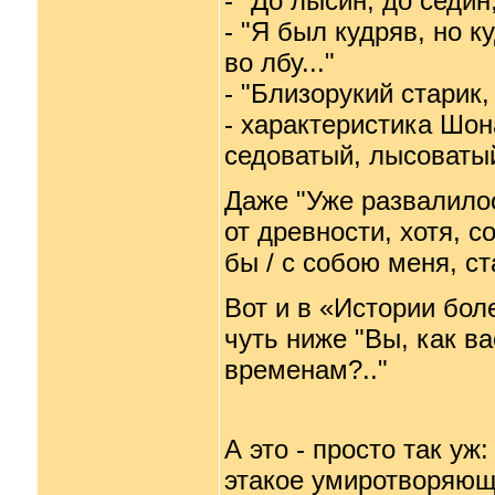
- "До лысин, до седин
- "Я был кудряв, но к
во лбу..."
- "Близорукий старик,
- характеристика Шон
седоватый, лысоваты
Даже "Уже развалилось
от древности, хотя, с
бы / с собою меня, ст
Вот и в «Истории бол
чуть ниже "Вы, как в
временам?.."
А это - просто так уж
этакое умиротворяющ