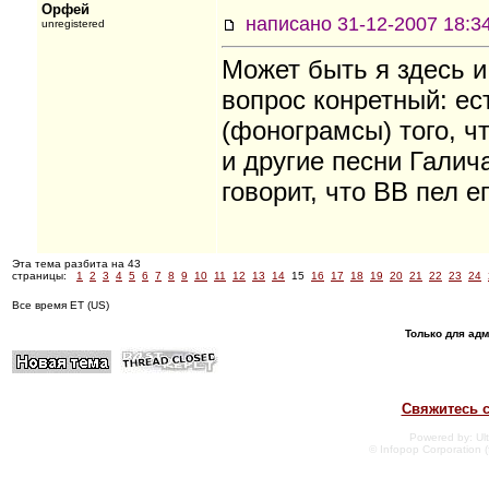
Орфей
написано 31-12-2007
unregistered
Может быть я здесь и
вопрос конретный: ес
(фонограмсы) того, ч
и другие песни Галич
говорит, что ВВ пел е
Эта тема разбита на 43
страницы:
1
2
3
4
5
6
7
8
9
10
11
12
13
14
15
16
17
18
19
20
21
22
23
24
Все время ET (US)
Только для ад
Свяжитесь 
Powered by: Ult
© Infopop Corporation (