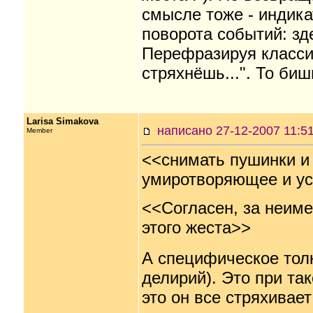
смысле тоже - индика
поворота событий: зд
Перефразируя классик
стряхнёшь...". То биш
Larisa Simakova
написано 27-12-2007 11
Member
<<снимать пушинки и 
умиротворяющее и у
<<Согласен, за неим
этого жеста>>
А специфическое толк
делирий). Это при та
это он все стряхивает 