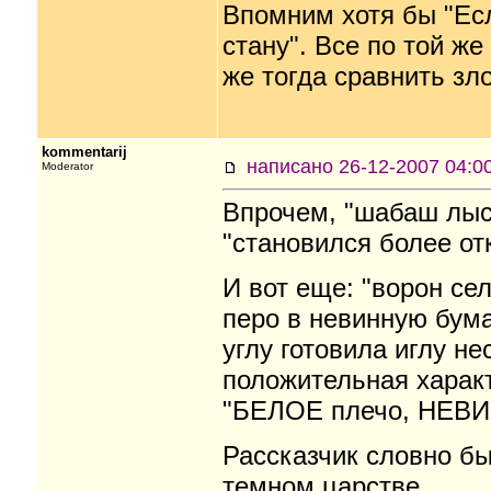
Впомним хотя бы "Есл
стану". Все по той же
же тогда сравнить зл
kommentarij
написано 26-12-2007 04
Moderator
Впрочем, "шабаш лысе
"становился более о
И вот еще: "ворон сел
перо в невинную бума
углу готовила иглу не
положительная характ
"БЕЛОЕ плечо, НЕВИ
Рассказчик словно бы
темном царстве.