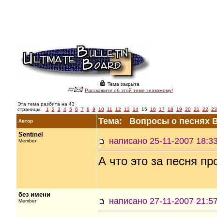
Тема закрыта
Расскажите об этой теме знакомому!
Эта тема разбита на 43
страницы:
1
2
3
4
5
6
7
8
9
10
11
12
13
14
15
16
17
18
19
20
21
22
23
Тема: Вопросы о песнях В
Автор
Sentinel
написано 25-11-2007 18
Member
А что это за песня пр
без имени
написано 27-11-2007 21
Member