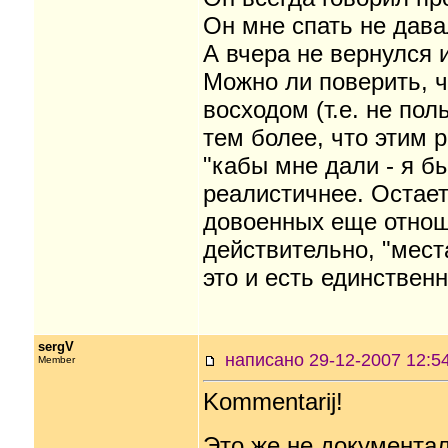
Он мне спать не дава
А вчера не вернулся и
Можно ли поверить, ч
восходом (т.е. не пол
тем более, что этим 
"кабы мне дали - я бы 
реалистичнее. Остаетс
довоенных еще отноше
действительно, "мест
это и есть единствен
sergV
написано 29-12-2007 12
Member
Kommentarij!
Это же не документал