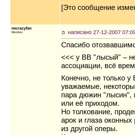
[Это сообщение измен
necrazyfan
написано 27-12-2007 07
Member
Спасибо отозвавшимся
<<< у ВВ "лысый" – не
ассоциации, всё врем
Конечно, не только у 
уважаемые, некоторые
пара дюжин "лысин", 
или её приходом.
Но толкование, проде
арок и глаза оконных 
из другой оперы.